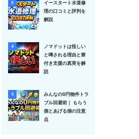
イースタート水道修
3
理の口コミと評判を
解説
ノマドットは怪しい
4
と噂される理由と寮
付き支援の真実を解
説
みんなの0円物件トラ
5
ブル回避術｜ もらう
側とあげる側の注意
点