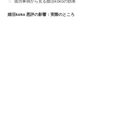
成功事例から見る婚活kokoの効果
婚活koko 悪評の影響：実際のところ
婚活市場でのkokoの立ち位置
婚活kokoのメリットとデメリット
悪評の要因：サービスの誤解を解
明
ユーザーの成功体験：婚活kokoの
実力
カウンセリングの質：悪評の根底
にあるもの
kokoを選ぶべき人、避けるべき人
婚活kokoと他社サービスの比較
総括：婚活kokoの真実：悪評と実際のサ
ービス