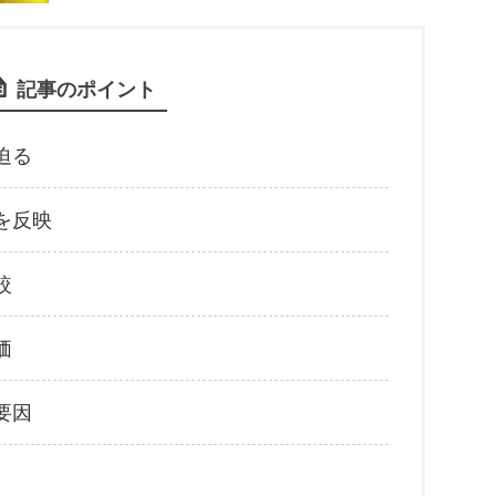
記事のポイント
迫る
を反映
較
価
要因